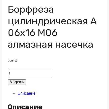
Борфреза
цилиндрическая A
06х16 M06
алмазная насечка
736
₽
Борфреза
цилиндрическая
В корзину
A
Описание
06х16
M06
Описание