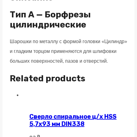
алмазная
насечка
Тип А — Борфрезы
quantity
цилиндрические
Шарошки по металлу с формой головки «Цилиндр»
и гладким торцом применяются для шлифовки
больших поверхностей, пазов и отверстий.
Related products
Сверло спиральное ц/х HSS
5,7х93 мм DIN338