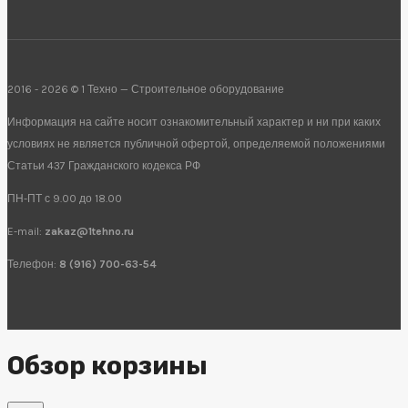
2016 - 2026 © 1 Техно — Строительное оборудование
Информация на сайте носит ознакомительный характер и ни при каких
условиях не является публичной офертой, определяемой положениями
Статьи 437 Гражданского кодекса РФ
ПН-ПТ с 9.00 до 18.00
E-mail:
zakaz@1tehno.ru
Телефон:
8 (916) 700-63-54
Обзор корзины