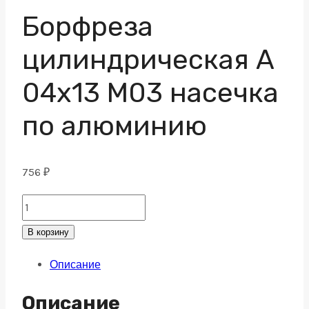
Борфреза
цилиндрическая A
04х13 M03 насечка
по алюминию
756
₽
Борфреза
цилиндрическая
В корзину
A
Описание
04х13
M03
Описание