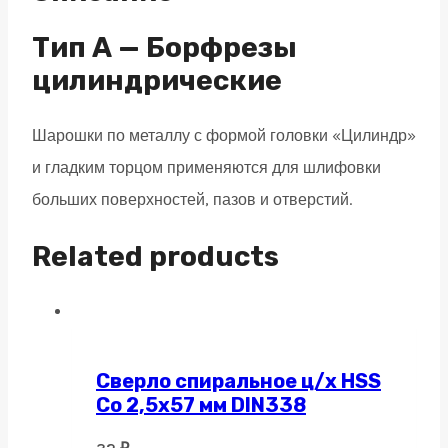
насечка
по
Тип А — Борфрезы
алюминию
цилиндрические
quantity
Шарошки по металлу с формой головки «Цилиндр»
и гладким торцом применяются для шлифовки
больших поверхностей, пазов и отверстий.
Related products
Сверло спиральное ц/х HSS
Co 2,5х57 мм DIN338