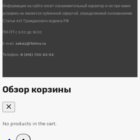
Информация на сайте носит ознакомительный характер и ни при каких
условиях не является публичной офертой, определяемой положениями
Статьи 437 Гражданского кодекса РФ
ПН-ПТ с 9.00 до 18.00
E-mail:
zakaz@1tehno.ru
Телефон:
8 (916) 700-63-54
Обзор корзины
No products in the cart.