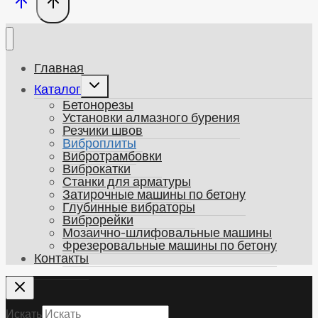
Главная
Развернуть
Каталог
дочернее
Бетонорезы
меню
Установки алмазного бурения
Резчики швов
Виброплиты
Вибротрамбовки
Виброкатки
Станки для арматуры
Затирочные машины по бетону
Глубинные вибраторы
Виброрейки
Мозаично-шлифовальные машины
Фрезеровальные машины по бетону
Контакты
Искать