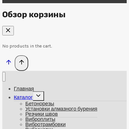
Обзор корзины
No products in the cart.
Главная
Развернуть
Каталог
дочернее
Бетонорезы
меню
Установки алмазного бурения
Резчики швов
Виброплиты
Вибротрамбовки