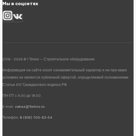
Мы в соцсетях
2016 - 2026 © 1 Техно — Строительное оборудование
Информация на сайте носит ознакомительный характер и ни при каких
условиях не является публичной офертой, определяемой положениями
Статьи 437 Гражданского кодекса РФ
ПН-ПТ с 9.00 до 18.00
E-mail:
zakaz@1tehno.ru
Телефон:
8 (916) 700-63-54