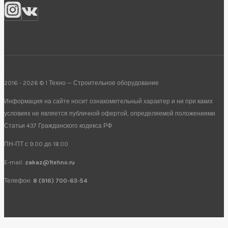
2016 - 2026 © 1 Техно — Строительное оборудование
Информация на сайте носит ознакомительный характер и ни при каких
условиях не является публичной офертой, определяемой положениями
Статьи 437 Гражданского кодекса РФ
ПН-ПТ с 9.00 до 18.00
E-mail:
zakaz@1tehno.ru
Телефон:
8 (916) 700-63-54