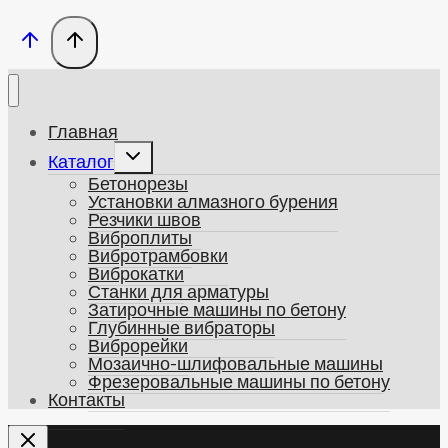
Главная
Развернуть
Каталог
дочернее
Бетонорезы
меню
Установки алмазного бурения
Резчики швов
Виброплиты
Вибротрамбовки
Виброкатки
Станки для арматуры
Затирочные машины по бетону
Глубинные вибраторы
Виброрейки
Мозаично-шлифовальные машины
Фрезеровальные машины по бетону
Контакты