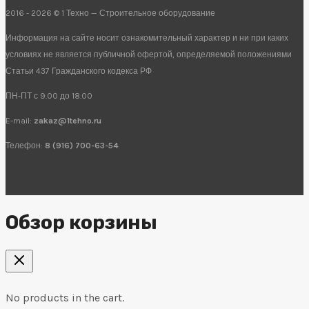
2016 - 2026 © 1 Техно — Строительное оборудование
Информация на сайте носит ознакомительный характер и ни при каких
условиях не является публичной офертой, определяемой положениями
Статьи 437 Гражданского кодекса РФ
ПН-ПТ с 9.00 до 18.00
E-mail:
zakaz@1tehno.ru
Телефон:
8 (916) 700-63-54
Обзор корзины
No products in the cart.